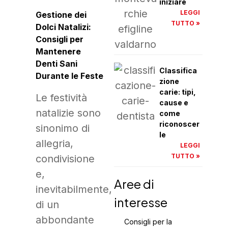
iniziare
LEGGI
Gestione dei
TUTTO »
Dolci Natalizi:
Consigli per
Mantenere
Denti Sani
Classifica
Durante le Feste
zione
carie: tipi,
Le festività
cause e
natalizie sono
come
riconoscer
sinonimo di
le
allegria,
LEGGI
TUTTO »
condivisione
e,
Aree di
inevitabilmente,
interesse
di un
abbondante
Consigli per la