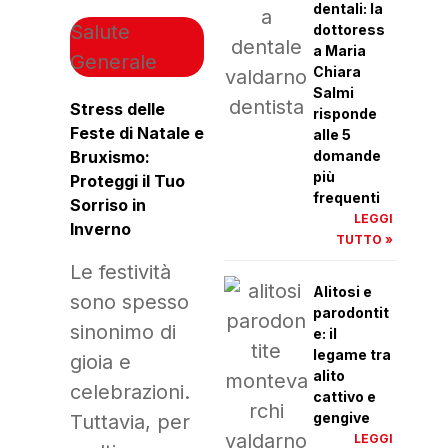
dentali: la
Salute
dottoress
a Maria
Generale
Chiara
Salmi
Stress delle
risponde
Feste di Natale e
alle 5
Bruxismo:
domande
più
Proteggi il Tuo
frequenti
Sorriso in
LEGGI
Inverno
TUTTO »
Le festività
Alitosi e
sono spesso
parodontit
sinonimo di
e: il
legame tra
gioia e
alito
celebrazioni.
cattivo e
gengive
Tuttavia, per
LEGGI