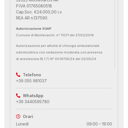
P.IVA 01765080518
Cap.Soc. €24.000,00 i.v.
REA AR n.137590
Autorizzazione SUAP
Comune di Montevarchi: n° 11071 del 27/02/2019
Autorizzazione per attività di chirurgia ambulatoriale
odontoiatrica con sedazione moderata con presenza
di anestesista (B.1.7.) N° 0019736/24 del 02/05/24
Telefono
+39 055 981037
WhatsApp
+39 3440595780
Orari
Lunedì
09:00 – 19:00