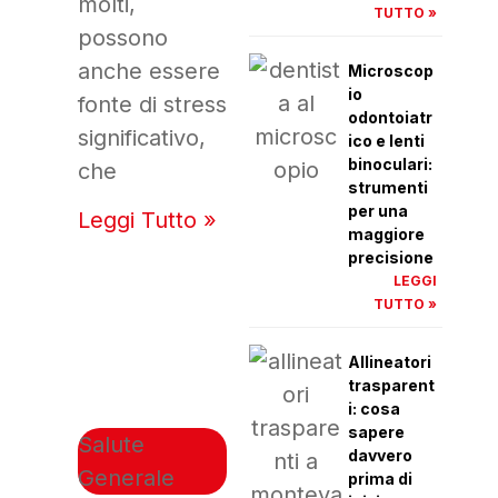
molti,
TUTTO »
possono
anche essere
Microscop
io
fonte di stress
odontoiatr
significativo,
ico e lenti
binoculari:
che
strumenti
per una
Leggi Tutto »
maggiore
precisione
LEGGI
TUTTO »
Allineatori
trasparent
i: cosa
sapere
Salute
davvero
Generale
prima di