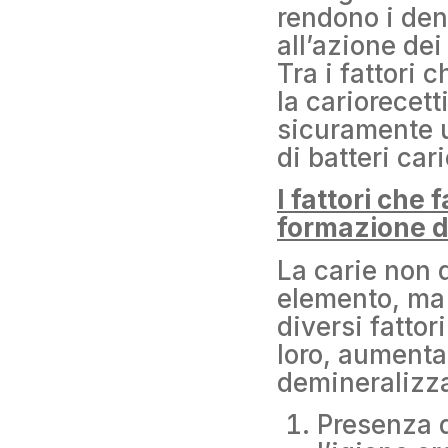
rendono i dent
all’azione dei
Tra i fattori
la cariorecett
sicuramente 
di batteri car
I fattori che 
formazione de
La carie non 
elemento, ma 
diversi fatto
loro, aumentan
demineralizz
Presenza d