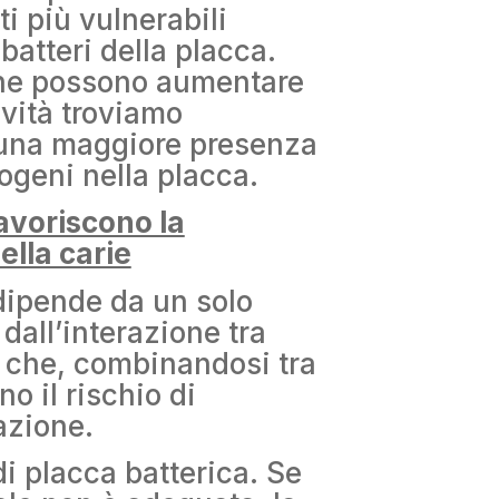
i più vulnerabili
 batteri della placca.
 che possono aumentare
ività troviamo
una maggiore presenza
iogeni nella placca.
favoriscono la
lla carie
dipende da un solo
dall’interazione tra
ri che, combinandosi tra
o il rischio di
azione.
i placca batterica. Se