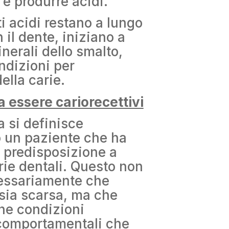
 e produrre acidi.
 acidi restano a lungo
 il dente, iniziano a
inerali dello smalto,
ndizioni per
ella carie.
a essere cariorecettivi
a si definisce
o un paziente che ha
 predisposizione a
rie dentali. Questo non
cessariamente che
 sia scarsa, ma che
ne condizioni
 comportamentali che