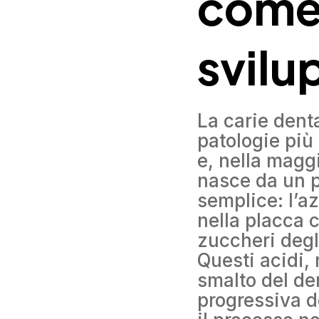
come 
svilu
La carie dent
patologie più 
e, nella maggi
nasce da un 
semplice: l’az
nella placca 
zuccheri degli
Questi acidi,
smalto del d
progressiva d