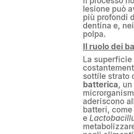
il processo no
lesione può av
più profondi d
dentina e, nei
polpa.
Il ruolo dei b
La superficie 
costantement
sottile strat
batterica
, un
microrganismi
aderiscono al
batteri, com
e
Lactobacill
metabolizzare