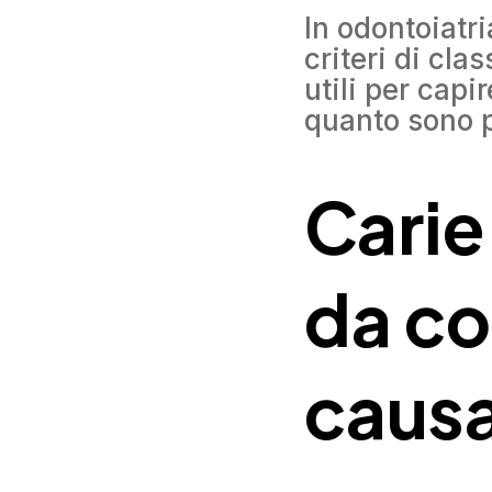
In odontoiatri
criteri di cla
utili per capi
quanto sono 
Carie
da co
causa