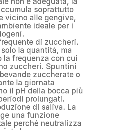
rale non è adeguata, la
accumula soprattutto
 e vicino alle gengive,
ambiente ideale per i
riogeni.
requente di zuccheri.
solo la quantità, ma
o la frequenza con cui
no zuccheri. Spuntini
, bevande zuccherate o
nte la giornata
 il pH della bocca più
periodi prolungati.
oduzione di saliva. La
lge una funzione
ale perché neutralizza