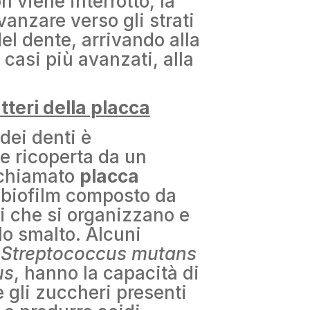
n viene interrotto, la
anzare verso gli strati
el dente, arrivando alla
 casi più avanzati, alla
atteri della placca
dei denti è
e ricoperta da un
o chiamato
placca
 biofilm composto da
 che si organizzano e
lo smalto. Alcuni
e
Streptococcus mutans
us
, hanno la capacità di
 gli zuccheri presenti