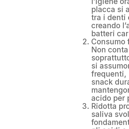
l’igiene o
placca si 
tra i denti
creando l’
batteri ca
Consumo f
Non conta 
soprattutt
si assumo
frequenti
snack dura
mantengono
acido per 
Ridotta pr
saliva svo
fondament