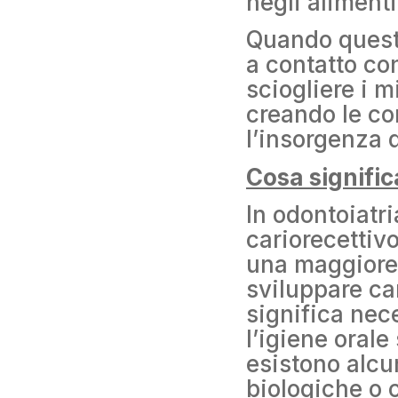
negli alimenti
Quando questi
a contatto con
sciogliere i m
creando le co
l’insorgenza d
Cosa signific
In odontoiatri
cariorecettiv
una maggiore
sviluppare ca
significa ne
l’igiene orale
esistono alcu
biologiche o